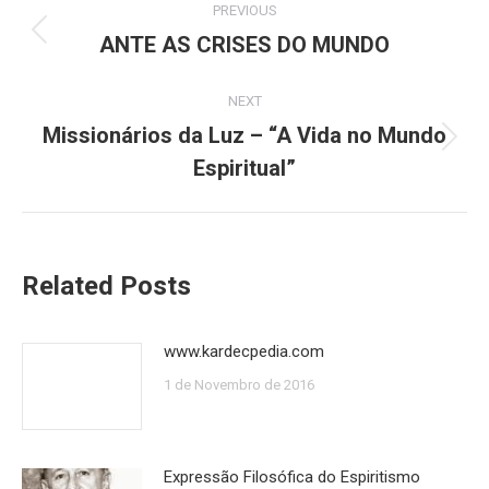
PREVIOUS
navigation
ANTE AS CRISES DO MUNDO
Previous
post:
NEXT
Missionários da Luz – “A Vida no Mundo
Next
Espiritual”
post:
Related Posts
www.kardecpedia.com
1 de Novembro de 2016
Expressão Filosófica do Espiritismo