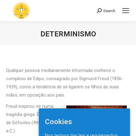
Search
Search:
DETERMINISMO
You are here:
Qualquer pessoa medianamente informada conhece o
complexo de Édipo, consagrado por Sigmund Freud (1856-
1939), como a tendência de se ligarem os filhos às suas
mães, em oposição aos pais.
Freud inspirou-se numa
tragédia grega: Édipo Rei,
Cookies
de Sófocles (495-406
a.C.).
Nos termos das leis e regulamentos