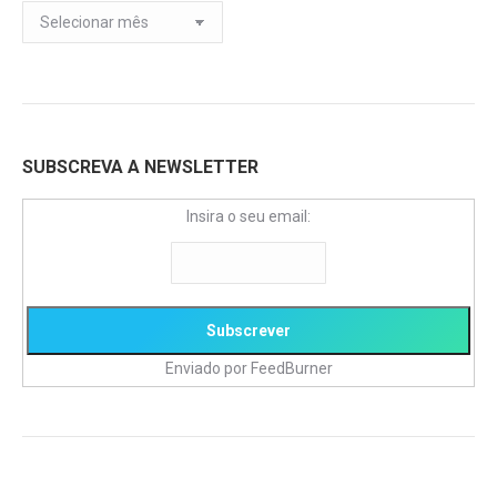
Arquivo
de
artigos
do
Blog
SUBSCREVA A NEWSLETTER
Insira o seu email:
Enviado por
FeedBurner