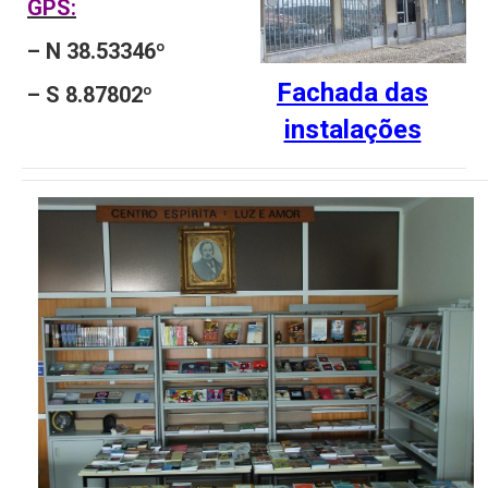
GPS:
– N 38.53346º
Fachada das
– S 8.87802º
instalações