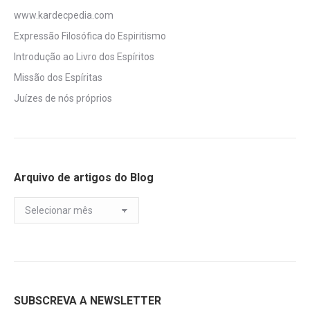
www.kardecpedia.com
Expressão Filosófica do Espiritismo
Introdução ao Livro dos Espíritos
Missão dos Espíritas
Juízes de nós próprios
Arquivo de artigos do Blog
Arquivo
de
artigos
do
Blog
SUBSCREVA A NEWSLETTER