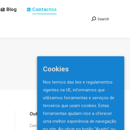
Blog
Blog
Contactos
Contactos
Search
Search
Search:
Search:
Cookies
Nos termos das leis e regulamentos
vigentes na UE, informamos que
utilizamos ferramentas e serviços de
terceiros que usam cookies. Estas
ferramentas ajudam-nos a oferecer
Outras Páginas
uma melhor experiência de navegação
Centros Espíritas Nacionais
no site. Ao clicar no botão "Aceito" ou