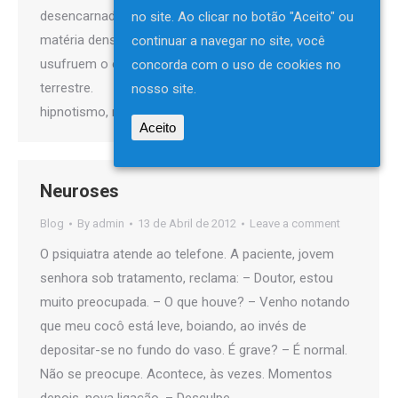
desencarnados que ainda padecem o fascínio pela
no site. Ao clicar no botão "Aceito" ou
matéria densa, junto dos companheiros que
continuar a navegar no site, você
usufruem o equipamento fisiológico na experiência
concorda com o uso de cookies no
terrestre. Quem assiste aos espetáculos de
nosso site.
hipnotismo, nas exibições vulgares,…
Aceito
Neuroses
Blog
By
admin
13 de Abril de 2012
Leave a comment
O psiquiatra atende ao telefone. A paciente, jovem
senhora sob tratamento, reclama: – Doutor, estou
muito preocupada. – O que houve? – Venho notando
que meu cocô está leve, boiando, ao invés de
depositar-se no fundo do vaso. É grave? – É normal.
Não se preocupe. Acontece, às vezes. Momentos