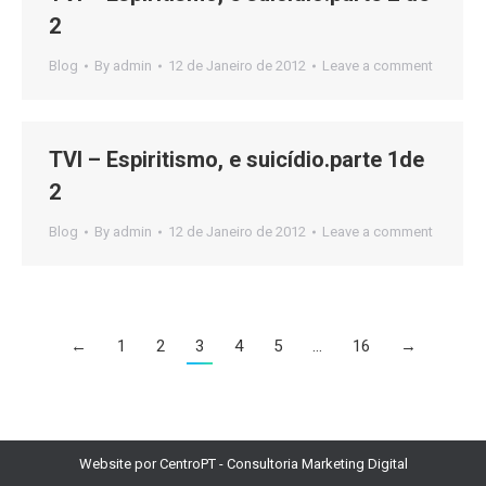
2
Blog
By
admin
12 de Janeiro de 2012
Leave a comment
TVI – Espiritismo, e suicídio.parte 1de
2
Blog
By
admin
12 de Janeiro de 2012
Leave a comment
←
1
2
3
4
5
…
16
→
Website por CentroPT -
Consultoria Marketing Digital