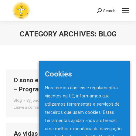
Search
Search:
CATEGORY ARCHIVES:
BLOG
You are here:
Cookies
O sono e os sonhos – Elisabeth Pelosi
Nos termos das leis e regulamentos
– Programa Verdade e Luz
vigentes na UE, informamos que
Blog
By
joao_batista
7 de Setembro de 2011
utilizamos ferramentas e serviços de
Leave a comment
terceiros que usam cookies. Estas
ferramentas ajudam-nos a oferecer
uma melhor experiência de navegação
As vidas sucessivas