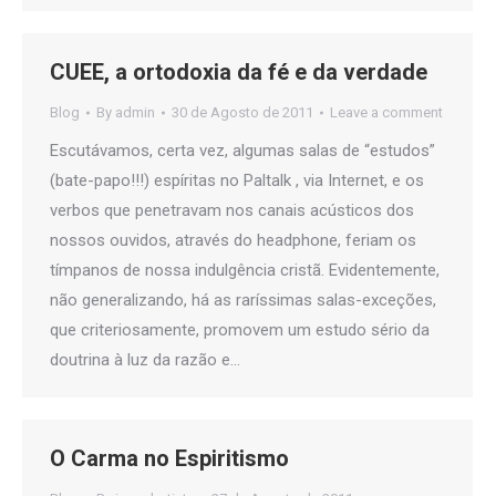
CUEE, a ortodoxia da fé e da verdade
Blog
By
admin
30 de Agosto de 2011
Leave a comment
Escutávamos, certa vez, algumas salas de “estudos”
(bate-papo!!!) espíritas no Paltalk , via Internet, e os
verbos que penetravam nos canais acústicos dos
nossos ouvidos, através do headphone, feriam os
tímpanos de nossa indulgência cristã. Evidentemente,
não generalizando, há as raríssimas salas-exceções,
que criteriosamente, promovem um estudo sério da
doutrina à luz da razão e…
O Carma no Espiritismo