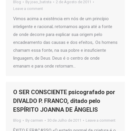
Blog
By
joao_batista
2 de Agosto de 2011
Leave a comment
Vimos acima a existência em nós de um princípio
inteligente e racional; retornamos agora até a fonte
de onde decorre para explicar sua origem pelo
encadeamento das causas e dos efeitos,. Os homens
chamam essa fonte, na sua pobre e insuficiente
linguagem, de Deus. Deus é o centro de onde
emanam e para onde retornam…
O SER CONSCIENTE psicografado por
DIVALDO P. FRANCO, ditado pelo
ESPÍRITO JOANNA DE ÂNGELIS
Blog
By
carmen
30 de Julho de 2011
Leave a comment
ÊXITO E FRACASSO «O estado normal da criatura é o