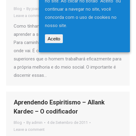
no site. Ao clicar no botão "Aceito" ou
continuar a navegar no site, você
Blog
By
joao_batista
5 de Setembro de 2011
Leave a comment
concorda com o uso de cookies no
nosso site.
Como tínhamos dito o homem deve antes de tudo
aprender a se conhecer a fim de clarear seu porvir.
Aceito
Para caminhar com passo firme, precisa saber para
onde vai. É conformando seus atos com as leis
superiores que o homem trabalhará eficazmente para
a própria melhoria e do meio social. O importante é
discernir essas…
Aprendendo Espiritismo – Allank
Kardec – O codificador
Blog
By
admin
4 de Setembro de 2011
Leave a comment