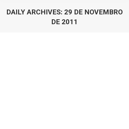
DAILY ARCHIVES:
29 DE NOVEMBRO
DE 2011
You are here:
Sala repleta… casa deserta.
Blog
By
joao_batista
29 de Novembro de 2011
1 Comment
Gilberto Gil tem uma canção que diz: “Tanta gente!… E
estava tudo vazio. Tanta gente!… E o meu cantar tão
sozinho.” O que teria isso a ver com o cotidiano dos
grupos espíritas na atualidade?… Muita coisa!… Em
Casas equivocadamente agigantadas, equipes
trabalham por turno e mal se conhecem, pessoas