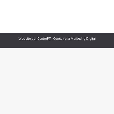
viram números e o velho e…
Website por CentroPT -
Consultoria Marketing Digital